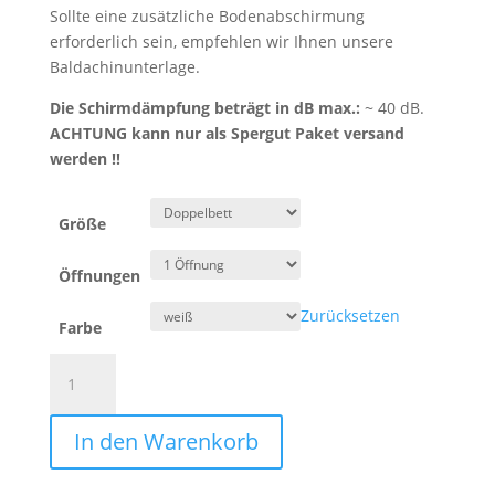
Sollte eine zusätzliche Bodenabschirmung
erforderlich sein, empfehlen wir Ihnen unsere
Baldachinunterlage.
Die Schirmdämpfung beträgt in dB max.:
~ 40 dB.
ACHTUNG kann nur als Spergut Paket versand
werden !!
Größe
Öffnungen
Zurücksetzen
Farbe
Abschirmbaldachin
Magellan
made
In den Warenkorb
in
Germany
Menge