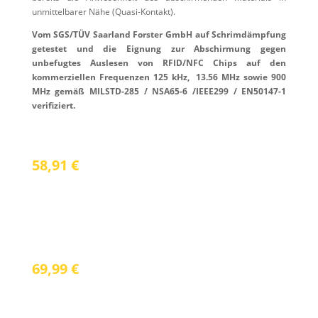
unmittelbarer Nähe (Quasi-Kontakt).
Vom SGS/TÜV Saarland Forster GmbH auf Schrimdämpfung
getestet und die Eignung zur Abschirmung gegen
unbefugtes Auslesen von RFID/NFC Chips auf den
kommerziellen Frequenzen 125 kHz, 13.56 MHz sowie 900
MHz gemäß MILSTD-285 / NSA65-6 /IEEE299 / EN50147-1
verifiziert.
RFID Scheintasche
58,91
€
inkl. 19 % Mwst.
Etui für Digitale Autoschlüssel
69,99
€
inkl. 19 % Mwst.