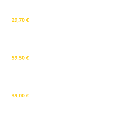
RFID Kreditkarten-Schutzhülle 6er Pack
29,70
€
inkl. 19 % Mwst.
RFID Herren-Brieftasche
59,50
€
inkl. 19 % Mwst.
RFID – Reisepassetui Leder
39,00
€
inkl. 19 % Mwst.