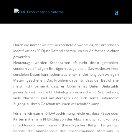
Schutz vor Datenmissbrauc
h
Durch die immer weieter verbreitete Anwendung der drahtlosen
Identifikation (RFID) ist Datendiebstahl um ein Vielfaches leichter
geworden.
Heutzutage werden Kreditkarten oft nicht direkt gestohlen,
sondern von findigen Betrügern ausgelesen. Das Auslesen Ihrer
sensiblen Daten kann schon aus einer Entfernung von wenigen
Metern geschehen. Das Problem dabei ist, dass der Betroffene
meist nicht bemerkt, dass er Opfer eines Daten Diebstahls
geworden ist. So bleibt Unbefugten ausreichend Zeit, beliebig
viele Nachschlüssel anzufertigen und sich somit unbemerkt
Zugang zu Ihren Geschäftsräumen verschaffen kann.
Für eine wirksame RFID-Abschirmung reicht es, dass Pässe oder
Karten mit einem RFID-Chip von der Abschirmung nicht komplet
umschlossen sein müssen (Faradayscher Käfig). Es genügt
bereits die Anwesenheit des abschirmenden Materials in