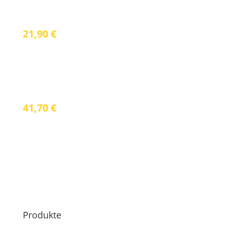
RFID – Kreditkartenetui – Leder
21,90
€
inkl. 19 % Mwst.
RFID Pass-Schutzhülle 6er Pack
41,70
€
inkl. 19 % Mwst.
Produkte