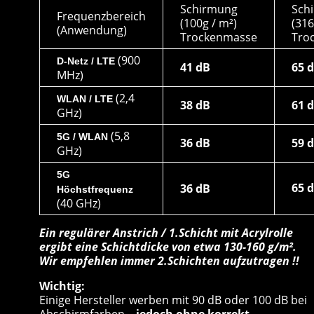
Schirmung
Sch
Frequenzbereich
(100g / m²)
(316
(Anwendung)
Trockenmasse
Tro
(900
D-Netz / LTE
41 dB
65 
MHz)
(2,4
WLAN / LTE
38 dB
61 
GHz)
(5,8
5G / WLAN
36 dB
59 
GHz)
5G
65 
36 dB
Höchstfrequenz
(40 GHz)
Ein regulärer Anstrich / 1.Schicht mit Acrylrolle
ergibt eine Schichtdicke von etwa 130-160 g/m².
Wir empfehlen immer 2.Schichten aufzutragen !!
Wichtig:
Einige Hersteller werben mit 90 dB oder 100 dB bei