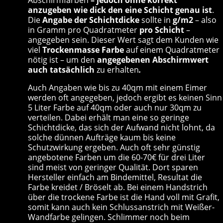
Abschirmfarben
– jedoch ohne korrekt
anzugeben wie dick den eine Schicht genau ist
.
Die
Angabe der Schichtdicke
sollte in
g/
m2
– also
in Gramm pro Quadratmeter
pro Schicht
–
angegeben sein. Dieser Wert sagt dem Kunden wie
viel
Trockenmasse Farbe
auf einem Quadratmeter
nötig ist – um den
angegebenen Abschirmwert
auch tatsächlich
zu erhalten
.
Auch Angaben wie bis zu 40qm mit einem Eimer
werden oft angegeben, jedoch ergibt es keinen Sinn
5 Liter Farbe auf 40qm oder auch nur 30qm zu
verteilen. Dabei erhält man eine so geringe
Schichtdicke, das sich der Aufwand nicht lohnt, da
solche dünnen Aufträge kaum bis keine
Schutzwirkung ergeben. Auch oft sehr günstig
angebotene Farben um die 60-70€ für drei Liter
sind meist von geringer Qualität. Dort sparen
Hersteller einfach am Bindemittel, Resultat die
Farbe kreidet / Bröselt ab. Bei einem Handstrich
über die trockene Farbe ist die Hand voll mit Grafit,
somit kann auch kein Schlussanstrich mit Weißer-
Wandfarbe gelingen. Schlimmer noch beim