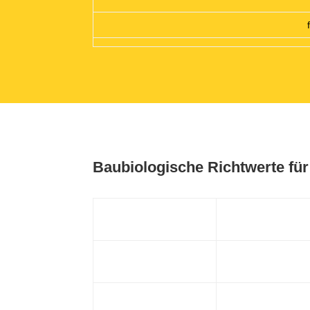
Baubiologische Richtwerte für
extreme
Anomalie
Feldstärke in Volt
> 50
pro Meter V/m
Körperankopplung
> 1.000