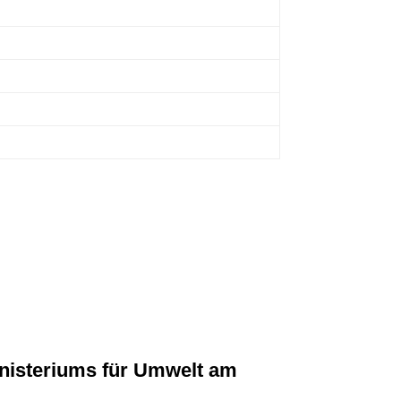
pulste Strahlung
0,1 µW/
qm
0,1 – 5 µW/
qm
5 – 100 µW/
qm
> 100 µW/
qm
nisteriums für Umwelt am