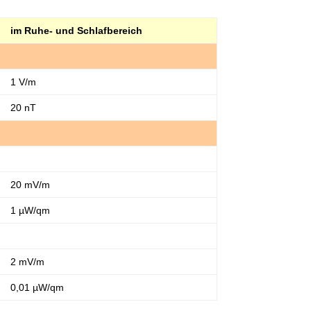
im Ruhe- und Schlafbereich
1 V/m
20 nT
20 mV/m
1
µW/
qm
2 mV/m
0,01
µW/
qm