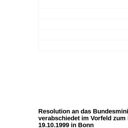
keine Anomalie
schwache Anomalie
starke Anomalie
extreme Anomalie
Resolution an das Bundesmini
verabschiedet im Vorfeld zu
19.10.1999 in Bonn