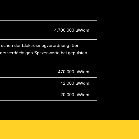
4.700.000
µ
W/qm
prechen der Elektrosmogverordnung. Bei
ers verdächtigen Spitzenwerte bei gepulsten
470.000
µ
W/qm
42.000
µ
W/qm
20.000
µ
W/qm