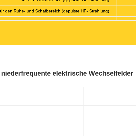
für den Ruhe- und Schafbereich (gepulste HF- Strahlung)
 niederfrequente elektrische Wechselfelder
starke Anomalie
schwache Anom
5-50
1-5
100-1.000
10-100