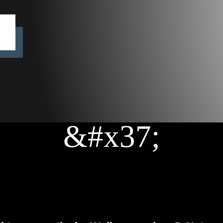
&#x37;