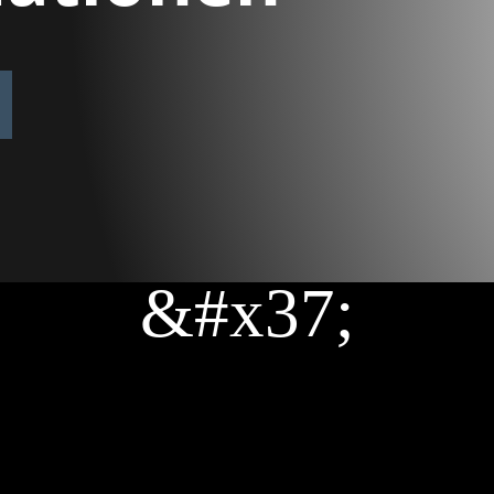
&#x37;