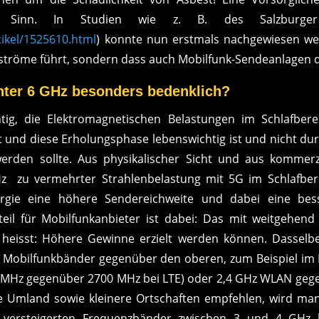
 Sinn. In Studien wie z. B. des Salzburger
tikel/1525610.html
) konnte nun erstmals nachgewiesen wer
tröme führt, sondern dass auch Mobilfunk-Sendeanlagen d
nter 6 GHz besonders bedenklich?
htig, die Elektromagnetischen Belastungen im Schlafber
t und diese Erholungsphase lebenswichtig ist und nicht d
erden sollte. Aus physikalischer Sicht und aus komme
 zu vermehrter Strahlenbelastung mit 5G im Schlafberei
ergie eine höhere Sendereichweite und dabei eine be
eil für Mobilfunkanbieter ist dabei: Das mit weitgehend 
heisst: Höhere Gewinne erzielt werden können. Dassel
 Mobilfunkbänder gegenüber den oberen, zum Beispiel im
 MHz gegenüber 2700 MHz bei LTE) oder 2,4 GHz WLAN geg
e Umland sowie kleinere Ortschaften empfehlen, wird ma
 versteigerten Frequenzbänder zwischen 3 und 4 GHz