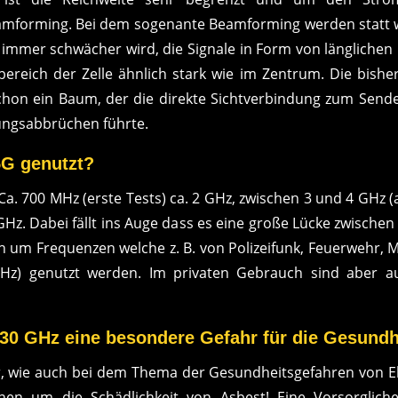
mforming. Bei dem sogenante Beamforming werden statt wi
immer schwächer wird, die Signale in Form von länglichen K
ereich der Zelle ähnlich stark wie im Zentrum. Die bish
chon ein Baum, der die direkte Sichtverbindung zum Sender
ungsabbrüchen führte.
5G genutzt?
Ca. 700 MHz (erste Tests) ca. 2 GHz, zwischen 3 und 4 GHz (
Hz. Dabei fällt ins Auge dass es eine große Lücke zwische
ch um Frequenzen welche z. B. von Polizeifunk, Feuerwehr, 
GHz) genutzt werden. Im privaten Gebrauch sind aber
 30 GHz eine besondere Gefahr für die Gesundh
her, wie auch bei dem Thema der Gesundheitsgefahren von 
nen um die Schädlichkeit von Asbest! Eine Vorsorglic