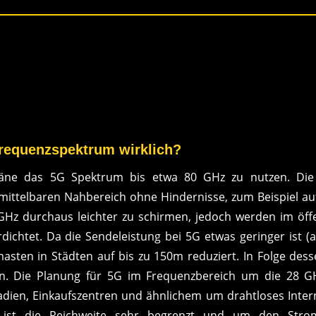
Frequenzspektrum wirklich?
Pläne das 5G Spektrum bis etwa 80 GHz zu nutzen. Di
mittelbaren Nahbereich ohne Hindernisse, zum Beispiel auf 
GHz durchaus leichter zu schirmen, jedoch werden im öf
chtet. Da die Sendeleistung bei 5G etwas geringer ist (al
en in Städten auf bis zu 150m reduziert. In Folge dessen
n. Die Planung für 5G im Frequenzbereich um die 28 GHz
adien, Einkaufszentren und ähnlichem um drahtloses Inter
r ist die Reichweite sehr begrenzt und um den Stro