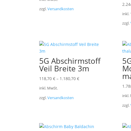
2.24
zzgl.
Versandkosten
inkl.
zzgl.
5G Abschirmstoff
5G
Veil Breite 3m
Mo
ma
118,70
€
–
1.180,70
€
1.78
inkl. MwSt.
inkl.
zzgl.
Versandkosten
zzgl.