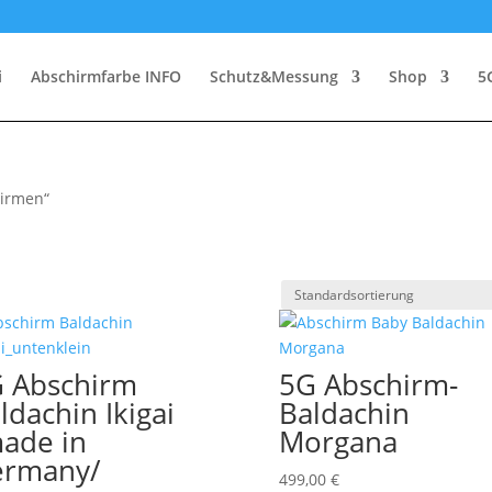
i
Abschirmfarbe INFO
Schutz&Messung
Shop
5
hirmen“
 Abschirm
5G Abschirm-
ldachin Ikigai
Baldachin
ade in
Morgana
ermany/
499,00
€