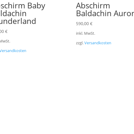
schirm Baby
Abschirm
ldachin
Baldachin Auro
underland
590,00
€
,00
€
inkl. MwSt.
 MwSt.
zzgl.
Versandkosten
Versandkosten