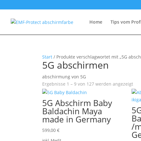
Home
Tips vom Prof
Start
/ Produkte verschlagwortet mit „5G absc
5G abschirmen
abschirmung von 5G
Ergebnisse 1 – 9 von 127 werden angezeigt
5G Abschirm Baby
5G
Baldachin Maya
Ba
made in Germany
/m
599,00
€
G
inkl. MwSt.