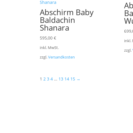
Ab
Abschirm Baby
Ba
Baldachin
W
Shanara
699
595,00
€
inkl.
inkl. MwSt.
zzgl.
zzgl.
Versandkosten
1
2
3
4
…
13
14
15
→