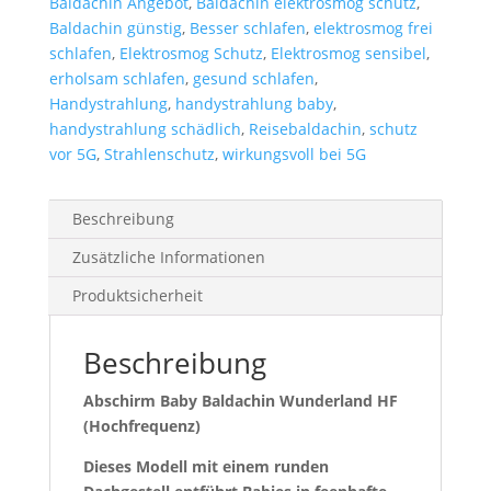
Baldachin Angebot
,
Baldachin elektrosmog schutz
,
Baldachin günstig
,
Besser schlafen
,
elektrosmog frei
schlafen
,
Elektrosmog Schutz
,
Elektrosmog sensibel
,
erholsam schlafen
,
gesund schlafen
,
Handystrahlung
,
handystrahlung baby
,
handystrahlung schädlich
,
Reisebaldachin
,
schutz
vor 5G
,
Strahlenschutz
,
wirkungsvoll bei 5G
Beschreibung
Zusätzliche Informationen
Produktsicherheit
Beschreibung
Abschirm Baby Baldachin Wunderland HF
(Hochfrequenz)
Dieses Modell mit einem runden