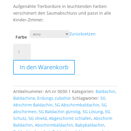
Aufgenähte Tierbordüre in leuchtenden Farben
verschönert den Saumabschluss und passt in alle
Kinder-Zimmer.
Zurücksetzen
Farbe
Abschirm
Baby
Baldachin
In den Warenkorb
Wunderland
Menge
Artikelnummer:
Art.nr 0030-1
Kategorien:
Baldachin
,
Baldachine
,
Erdungs zubehör
Schlagwörter:
5G
Abschirm Baldachin
,
5G Abschirmbaldachin
,
5G
abschirmen
,
5G Baldachin günstig
,
5G Lösung
,
5G
Schutz
,
5G shield
,
Abgeschirmt schlafen
,
Abschirm
Baldachin
,
Abschirmbaldachin
,
Babybaldachin
,