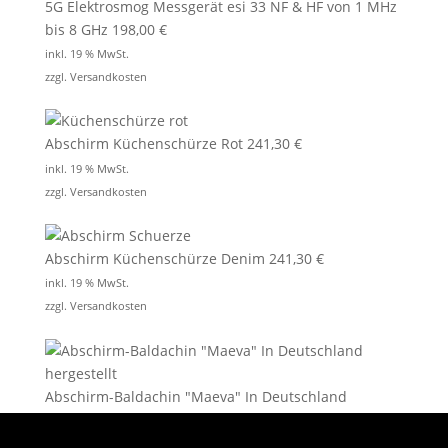
5G Elektrosmog Messgerät esi 33 NF & HF von 1 MHz
bis 8 GHz
198,00
€
inkl. 19 % MwSt.
zzgl.
Versandkosten
Abschirm Küchenschürze Rot
241,30
€
inkl. 19 % MwSt.
zzgl.
Versandkosten
Abschirm Küchenschürze Denim
241,30
€
inkl. 19 % MwSt.
zzgl.
Versandkosten
Abschirm-Baldachin "Maeva" In Deutschland
hergestellt
1.070,51
€
–
1.116,00
€
inkl. MwSt.