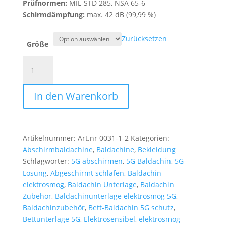
Prüfnormen:
MIL-STD 285, NSA 65-6
Schirmdämpfung:
max. 42 dB (99,99 %)
Zurücksetzen
Größe
Baldachinunterlage
HF
Menge
In den Warenkorb
Artikelnummer:
Art.nr 0031-1-2
Kategorien:
Abschirmbaldachine
,
Baldachine
,
Bekleidung
Schlagwörter:
5G abschirmen
,
5G Baldachin
,
5G
Lösung
,
Abgeschirmt schlafen
,
Baldachin
elektrosmog
,
Baldachin Unterlage
,
Baldachin
Zubehör
,
Baldachinunterlage elektrosmog 5G
,
Baldachinzubehör
,
Bett-Baldachin 5G schutz
,
Bettunterlage 5G
,
Elektrosensibel
,
elektrosmog