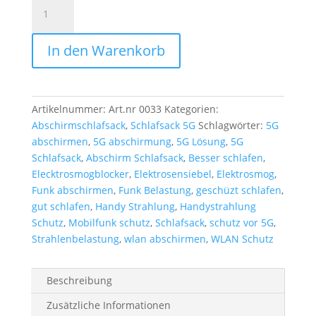
Abschirm
Schlafsack
Darian
In den Warenkorb
beige
Menge
Artikelnummer:
Art.nr 0033
Kategorien:
Abschirmschlafsack
,
Schlafsack 5G
Schlagwörter:
5G
abschirmen
,
5G abschirmung
,
5G Lösung
,
5G
Schlafsack
,
Abschirm Schlafsack
,
Besser schlafen
,
Elecktrosmogblocker
,
Elektrosensiebel
,
Elektrosmog
,
Funk abschirmen
,
Funk Belastung
,
geschüzt schlafen
,
gut schlafen
,
Handy Strahlung
,
Handystrahlung
Schutz
,
Mobilfunk schutz
,
Schlafsack
,
schutz vor 5G
,
Strahlenbelastung
,
wlan abschirmen
,
WLAN Schutz
Beschreibung
Zusätzliche Informationen