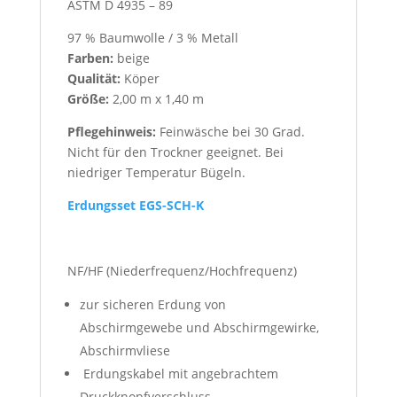
ASTM D 4935 – 89
97 % Baumwolle / 3 % Metall
Farben:
beige
Qualität:
Köper
Größe:
2,00 m x 1,40 m
Pflegehinweis:
Feinwäsche bei 30 Grad.
Nicht für den Trockner geeignet. Bei
niedriger Temperatur Bügeln.
Erdungsset EGS-SCH-K
NF/HF (Niederfrequenz/Hochfrequenz)
zur sicheren Erdung von
Abschirmgewebe und Abschirmgewirke,
Abschirmvliese
Erdungskabel mit angebrachtem
Druckknopfverschluss