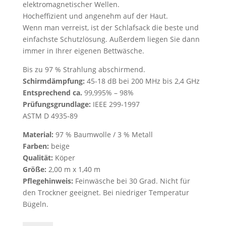
elektromagnetischer Wellen.
Hocheffizient und angenehm auf der Haut.
Wenn man verreist, ist der Schlafsack die beste und
einfachste Schutzlösung. Außerdem liegen Sie dann
immer in Ihrer eigenen Bettwäsche.
Bis zu 97 % Strahlung abschirmend.
Schirmdämpfung:
45-18 dB bei 200 MHz bis 2,4 GHz
Entsprechend ca.
99,995% – 98%
Prüfungsgrundlage:
IEEE 299-1997
ASTM D 4935-89
Material:
97 % Baumwolle / 3 % Metall
Farben:
beige
Qualität:
Köper
Größe:
2,00 m x 1,40 m
Pflegehinweis:
Feinwäsche bei 30 Grad. Nicht für
den Trockner geeignet. Bei niedriger Temperatur
Bügeln.