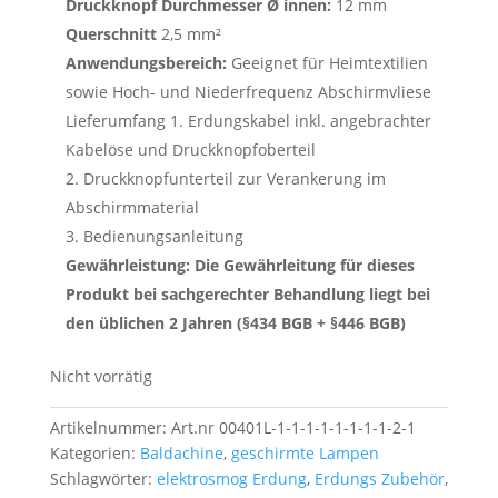
Druckknopf Durchmesser Ø innen:
12 mm
Querschnitt
2,5 mm²
Anwendungsbereich:
Geeignet für Heimtextilien
sowie Hoch- und Niederfrequenz Abschirmvliese
Lieferumfang 1. Erdungskabel inkl. angebrachter
Kabelöse und Druckknopfoberteil
2. Druckknopfunterteil zur Verankerung im
Abschirmmaterial
3. Bedienungsanleitung
Gewährleistung: Die Gewährleitung für dieses
Produkt bei sachgerechter Behandlung liegt bei
den üblichen 2 Jahren (§434 BGB + §446 BGB)
Nicht vorrätig
Artikelnummer:
Art.nr 00401L-1-1-1-1-1-1-1-1-2-1
Kategorien:
Baldachine
,
geschirmte Lampen
Schlagwörter:
elektrosmog Erdung
,
Erdungs Zubehör
,