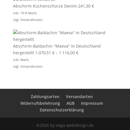
Abschirm Küchenschürze Denim
241,30
€
inkl. 19 % MwSt.
zzgl.
Versandkosten
Abschirm-Baldachin "Maeva" In Deutschland
hergestellt
1.070,51
€
–
1.116,00
€
inkl. MwSt.
zzgl.
Versandkosten
Zahlungsarten
Versandarten
Widerrufsbelehrung
AGB
Impressum
Datenschutzerklärung
©2026 by vega-webdesign.de