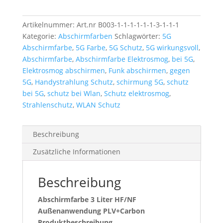
Graphen
bis
Artikelnummer:
Art.nr B003-1-1-1-1-1-1-3-1-1-1
zu
Kategorie:
Abschirmfarben
Schlagwörter:
5G
65dB
Abschirmfarbe
,
5G Farbe
,
5G Schutz
,
5G wirkungsvoll
,
Menge
Abschirmfarbe
,
Abschirmfarbe Elektrosmog
,
bei 5G
,
Elektrosmog abschirmen
,
Funk abschirmen
,
gegen
5G
,
Handystrahlung Schutz
,
schirmung 5G
,
schutz
bei 5G
,
schutz bei Wlan
,
Schutz elektrosmog
,
Strahlenschutz
,
WLAN Schutz
Beschreibung
Zusätzliche Informationen
Beschreibung
Abschirmfarbe 3 Liter HF/NF
Außenanwendung PLV+Carbon
Produktbeschreibung