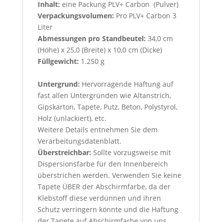
Inhalt:
eine Packung PLV+ Carbon (Pulver)
Verpackungsvolumen:
Pro PLV+ Carbon 3
Liter
Abmessungen pro Standbeutel:
34,0 cm
(Höhe) x 25,0 (Breite) x 10,0 cm (Dicke)
Füllgewicht:
1.250 g
Untergrund:
Hervorragende Haftung auf
fast allen Untergründen wie Altanstrich,
Gipskarton, Tapete, Putz, Beton, Polystyrol,
Holz (unlackiert), etc.
Weitere Details entnehmen Sie dem
Verarbeitungsdatenblatt.
Überstreichbar:
Sollte vorzugsweise mit
Dispersions
farbe für den Innenbereich
überstrichen werden
. Verwenden Sie keine
Tapete ÜBER der Abschirmfarbe, da der
Klebstoff diese verdünnen und ihren
Schutz verringern könnte und die Haftung
der Tapete auf Abschirmfarbe von uns