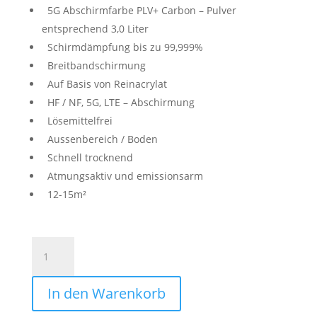
5G Abschirmfarbe PLV+ Carbon – Pulver
entsprechend 3,0 Liter
Schirmdämpfung bis zu 99,999%
Breitbandschirmung
Auf Basis von Reinacrylat
HF / NF, 5G, LTE – Abschirmung
Lösemittelfrei
Aussenbereich / Boden
Schnell trocknend
Atmungsaktiv und emissionsarm
12-15m²
Abschirmfarbe
3L
HF/NF
In den Warenkorb
Outdoor
ohne