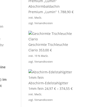
Abschirmbaldachin
Premium „Lumin“
1.788,90
€
inkl. MwSt.
zzgl.
Versandkosten
hen
e
Geschirmte Tischleuchte
ehr
Clario
353,00
€
inkl. 19 % MwSt.
zzgl.
Versandkosten
eine
) im
Abschirm-Edelstahlgitter
t
1mm fein
24,97
€
–
374,55
€
inkl. MwSt.
zzgl.
Versandkosten