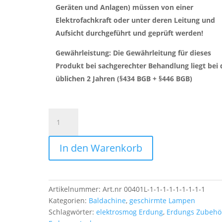
Geräten und Anlagen) müssen von einer
Elektrofachkraft oder unter deren Leitung und
Aufsicht durchgeführt und geprüft werden!
Gewährleistung: Die Gewährleitung für dieses
Produkt bei sachgerechter Behandlung liegt bei
üblichen 2 Jahren (§434 BGB + §446 BGB)
Erdungsplatte
3x6
+Kabel
In den Warenkorb
Menge
Artikelnummer:
Art.nr 00401L-1-1-1-1-1-1-1-1-1
Kategorien:
Baldachine
,
geschirmte Lampen
Schlagwörter:
elektrosmog Erdung
,
Erdungs Zubehö