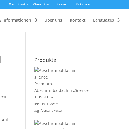
Mein Konto
Warenkorb
Kasse
0-Artikel
G Informationen
Über uns
Kontakt
Languages
l
Produkte
Premium-
Abschirmbaldachin „Silence“
hen
1.995,00
€
inkl. 19 % MwSt.
zzgl.
Versandkosten
stahl