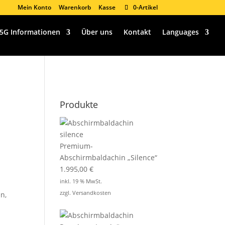
Mein Konto
Warenkorb
Kasse
0-Artikel
5G Informationen
Über uns
Kontakt
Languages
Produkte
Premium-
Abschirmbaldachin „Silence“
1.995,00
€
inkl. 19 % MwSt.
zzgl.
Versandkosten
n,