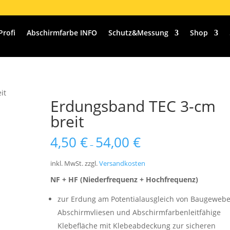
Profi
Abschirmfarbe INFO
Schutz&Messung
Shop
it
Erdungsband TEC 3-cm
breit
4,50
€
54,00
€
–
inkl. MwSt.
zzgl.
Versandkosten
NF + HF (Niederfrequenz + Hochfrequenz)
zur Erdung am Potentialausgleich von Baugewebe
Abschirmvliesen und Abschirmfarbenleitfähige
Klebefläche mit Klebeabdeckung zur sicheren