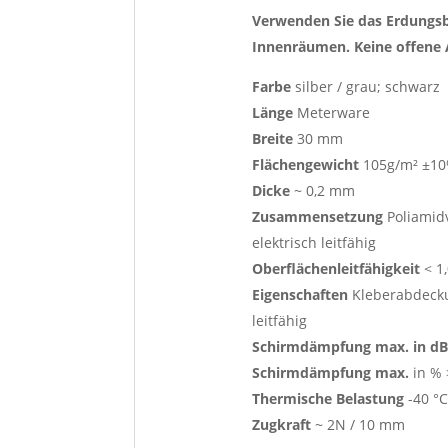
Verwenden Sie das Erdungsb
Innenräumen. Keine offen
Farbe
silber / grau; schwarz
Länge
Meterware
Breite
30 mm
Flächengewicht
105g/m² ±1
Dicke
~ 0,2 mm
Zusammensetzung
Poliamidv
elektrisch leitfähig
Oberflächenleitfähigkeit
< 1
Eigenschaften
Kleberabdeckun
leitfähig
Schirmdämpfung max. in d
Schirmdämpfung max.
in % 
Thermische Belastung
-40 °C
Zugkraft
~ 2N / 10 mm