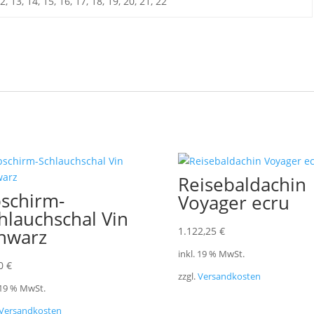
 12, 13, 14, 15, 16, 17, 18, 19, 20, 21, 22
Reisebaldachin
schirm-
Voyager ecru
hlauchschal Vin
hwarz
1.122,25
€
inkl. 19 % MwSt.
00
€
zzgl.
Versandkosten
 19 % MwSt.
Versandkosten