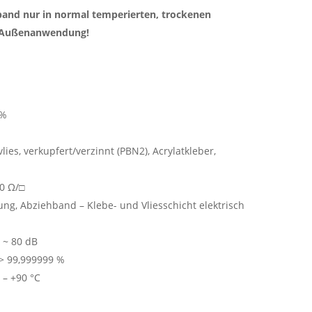
and nur in normal temperierten, trockenen
e Außenanwendung!
0%
lies, verkupfert/verzinnt (PBN2), Acrylatkleber,
,0 Ω/□
g, Abziehband – Klebe- und Vliesschicht elektrisch
B
~ 80 dB
> 99,999999 %
 – +90 °C