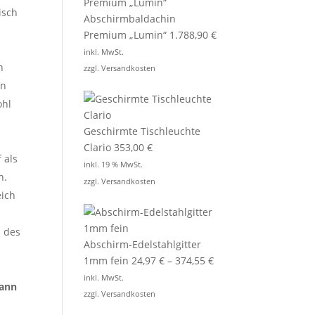
isch
Abschirmbaldachin
Premium „Lumin“
1.788,90
€
inkl. MwSt.
n
zzgl.
Versandkosten
en
ohl
Geschirmte Tischleuchte
Clario
353,00
€
 als
inkl. 19 % MwSt.
n.
zzgl.
Versandkosten
eich
n des
Abschirm-Edelstahlgitter
1mm fein
24,97
€
–
374,55
€
inkl. MwSt.
kann
zzgl.
Versandkosten