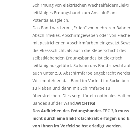
Schirmung von elektrischen Wechselfeldern​Elektr
leitfähiges Erdungsband zum Anschluß am
Potentialausgleich.
Das Band wird zum „Erden“ von mehreren Bahne
Abschirmvlies, Abschirmgeweben oder von Fläch
mit gestrichenen Abschirmfarben eingesetzt.Sow
die Vliessschicht, als auch die Kleberschicht des
selbstklebenden Erdungsbandes ist elektrisch
leitfähig ausgeführt. So kann das Band sowohl auf
auch unter z.B. Abschirmfarbe angebracht werde
Wir empfehlen das Band im Vorfeld im Sockelber
zu kleben und dann mit Schirmfarbe zu
überstreichen. Dies sorgt für ein optimales Halte
Bandes auf der Wand.
WICHTIG!
Das Aufkleben des Erdungsbandes TEC 3,0 muss
nicht durch eine Elektrofachkraft erfolgen und 
von Ihnen im Vorfeld selbst erledigt werden.