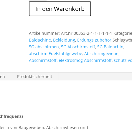
3-
In den Warenkorb
cm
breit
Menge
Artikelnummer:
Art.nr 00353-2-1-1-1-1-1-1
Kategori
Baldachine
,
Bekleidung
,
Erdungs zubehör
Schlagwör
5G abschirmen
,
5G Abschirmstoff
,
5G Baldachin
,
abschirm Edelstahlgewebe
,
Abschirmgewebe
,
Abschirmstoff
,
elektrosmog Abschirmstoff
,
schutz v
nen
Produktsicherheit
chfrequenz)
gleich von Baugeweben, Abschirmvliesen und