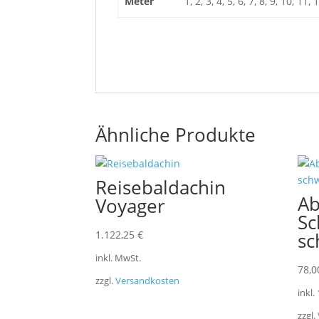
Meter
1, 2, 3, 4, 5, 6, 7, 8, 9, 10, 11,
Ähnliche Produkte
Reisebaldachin
Ab
Voyager
Sc
1.122,25
€
sc
inkl. MwSt.
78,
zzgl.
Versandkosten
inkl.
zzgl.