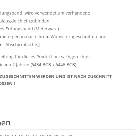
dungsband wird verwendet um vorhandene
alausgleich einzubinden.
es Erdungsband (Meterware)
imetergenau nach Ihrem Wunsch zugeschnitten und
der Abschirmfläche.]
eitung für dieses Produkt bei sachgerechter
ichen 2 Jahren (§434 BGB + §446 BGB)
ZUGESCHNITTEN WERDEN UND IST NACH ZUSCHNITT
SSEN !
nen