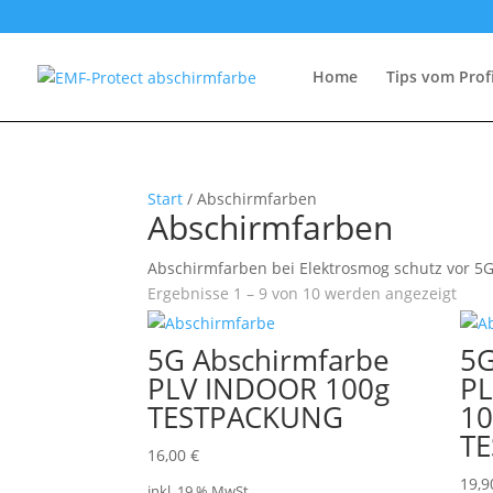
Home
Tips vom Prof
Start
/ Abschirmfarben
Abschirmfarben
Abschirmfarben bei Elektrosmog schutz vor 5G
Ergebnisse 1 – 9 von 10 werden angezeigt
5G Abschirmfarbe
5G
PLV INDOOR 100g
P
TESTPACKUNG
10
T
16,00
€
19,
inkl. 19 % MwSt.