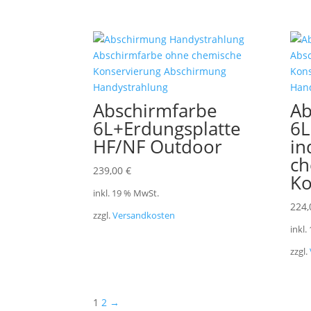
Abschirmfarbe
Ab
6L+Erdungsplatte
6L
HF/NF Outdoor
in
ch
239,00
€
Ko
inkl. 19 % MwSt.
224
zzgl.
Versandkosten
inkl.
zzgl.
1
2
→