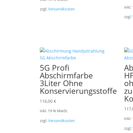
inkl.
zzgl.
Versandkosten
zzgl.
5G Profi
Ab
Abschirmfarbe
HF
3Liter Ohne
oh
Konservierungsstoffe
zu
Ko
116,00
€
117
inkl. 19 % MwSt.
inkl.
zzgl.
Versandkosten
zzgl.