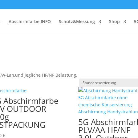
i
Abschirmfarbe INFO
Schutz&Messung
Shop
5
,W-Lan,und jegliche HF/NF Belastung.
 Abschirmfarbe
LV OUTDOOR
0g
5G Abschirmfar
ESTPACKUNG
PLV/AA HF/NF
90
€