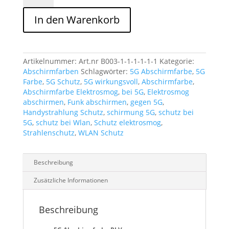
HF/NF
3,0L
In den Warenkorb
indoor
Menge
Artikelnummer:
Art.nr B003-1-1-1-1-1-1
Kategorie:
Abschirmfarben
Schlagwörter:
5G Abschirmfarbe
,
5G
Farbe
,
5G Schutz
,
5G wirkungsvoll
,
Abschirmfarbe
,
Abschirmfarbe Elektrosmog
,
bei 5G
,
Elektrosmog
abschirmen
,
Funk abschirmen
,
gegen 5G
,
Handystrahlung Schutz
,
schirmung 5G
,
schutz bei
5G
,
schutz bei Wlan
,
Schutz elektrosmog
,
Strahlenschutz
,
WLAN Schutz
Beschreibung
Zusätzliche Informationen
Beschreibung