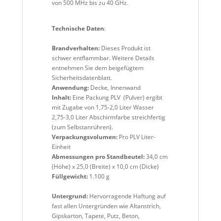
von 500 MHz bis zu 40 GHz.
Technische Daten
:
Brandverhalten:
Dieses Produkt ist
schwer entflammbar. Weitere Details
entnehmen Sie dem beigefügtem
Sicherheitsdatenblatt.
Anwendung:
Decke, Innenwand
Inhalt:
Eine Packung PLV (Pulver) ergibt
mit Zugabe von 1,75-2,0 Liter Wasser
2,75-3,0 Liter Abschirmfarbe streichfertig
(zum Selbstanrühren).
Verpackungsvolumen:
Pro PLV Liter-
Einheit
Abmessungen pro Standbeutel:
34,0 cm
(Höhe) x 25,0 (Breite) x 10,0 cm (Dicke)
Füllgewicht:
1.100 g
Untergrund:
Hervorragende Haftung auf
fast allen Untergründen wie Altanstrich,
Gipskarton, Tapete, Putz, Beton,