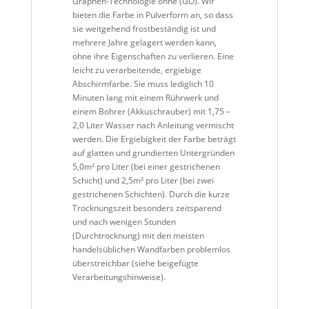
Graphen-Technologie ohne (GO). Wir
bieten die Farbe in Pulverform an, so dass
sie weitgehend frostbeständig ist und
mehrere Jahre gelagert werden kann,
ohne ihre Eigenschaften zu verlieren.
Eine
leicht zu verarbeitende, ergiebige
Abschirmfarbe. Sie muss lediglich 10
Minuten lang mit einem Rührwerk und
einem Bohrer
(Akkuschrauber)
mit 1,75 –
2,0 Liter Wasser nach Anleitung vermischt
werden.
Die
Ergiebigkeit der Farbe beträgt
auf glatten und grundierten Untergründen
5,0
m²
pro Liter (bei einer gestrichenen
Schicht) und 2,5m² pro Liter (bei zwei
gestrichenen Schichten).
Durch die kurze
Trocknungszeit besonders zeitsparend
und nach wenigen Stunden
(Durchtrocknung) mit den meisten
handelsüblichen Wandfarben problemlos
überstreichbar (siehe beigefügte
Verarbeitungshinweise).