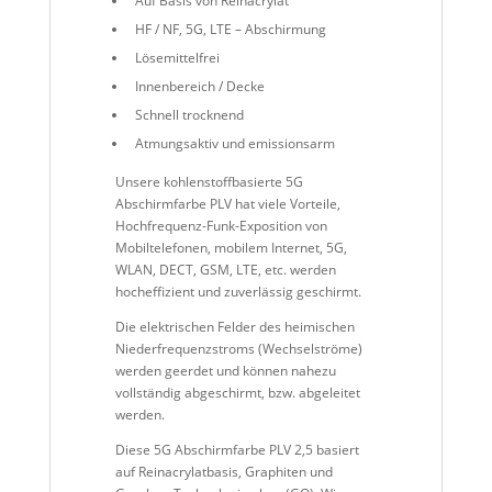
Auf Basis von Reinacrylat
HF / NF, 5G, LTE – Abschirmung
Lösemittelfrei
Innenbereich / Decke
Schnell trocknend
Atmungsaktiv und emissionsarm
Unsere kohlenstoffbasierte 5G
Abschirmfarbe PLV hat viele Vorteile,
Hochfrequenz-Funk-Exposition von
Mobiltelefonen, mobilem Internet, 5G,
WLAN, DECT, GSM, LTE, etc. werden
hocheffizient und zuverlässig
geschirmt.
Die elektrischen Felder des heimischen
Niederfrequenzstroms (Wechselströme)
werden geerdet und können nahezu
vollständig abgeschirmt, bzw. abgeleitet
werden.
Diese 5G Abschirmfarbe PLV 2,5 basiert
auf Reinacrylatbasis, Graphiten
und