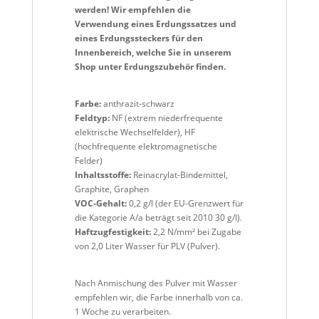
werden! Wir empfehlen die
Verwendung eines Erdungssatzes und
eines Erdungssteckers für den
Innenbereich, welche Sie in unserem
Shop unter Erdungszubehör finden.
Farbe:
anthrazit-schwarz
Feldtyp:
NF (extrem niederfrequente
elektrische Wechselfelder), HF
(hochfrequente elektromagnetische
Felder)
Inhaltsstoffe:
Reinacrylat-Bindemittel,
Graphite, Graphen
VOC-Gehalt:
0,2 g/l (der EU-Grenzwert für
die Kategorie A/a beträgt seit 2010 30 g/l).
Haftzugfestigkeit:
2,2 N/mm² bei Zugabe
von 2,0 Liter Wasser für PLV (Pulver).
Nach Anmischung des Pulver mit Wasser
empfehlen wir, die Farbe innerhalb von ca.
1 Woche zu verarbeiten.