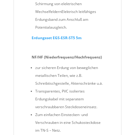
Schirmung von elektrischen
Wechselfeldern​Elektrisch leitfähiges
Erdungsband zum Anschluß am
Potentialausgleich.
Erdungsset EGS-ESR-ST5 5m
NF/HF (Niederfrequenz/Hochfrequenz)
zur sicheren Erdung von beweglichen
metallischen Teilen, wie z.B.
Schreibtischgestelle, Aktenschränke u.ä.
Transparentes, PVC isoliertes
Erdungskabel mit separatem
verschraubbaren Steckdoseneinsatz.
Zum einfachen Einstecken- und
Verschrauben in eine Schukosteckdose
im TN-S – Netz.