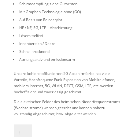
Schirmdämpfung siehe Gutachten
Mit Graphen-Technologie ohne (GO)
Auf Basis von Reinacrylat
HF / NF, 5G, LTE – Abschirmung
Lösemittelfrei
Innenbereich / Decke
Schnell trocknend
Atmungsaktiv und emissionsarm
Unsere kohlenstoffbasierten 5G Abschirmfarbe hat viele
Vorteile, Hochfrequenz-Funk-Exposition von Mobiltelefonen,
mobilem Internet, 5G, WLAN, DECT, GSM, LTE, etc. werden
hocheffizient und zuverlässig
geschirmt.
Die elektrischen Felder des heimischen Niederfrequenzstroms
(Wechselströme) werden geerdet und können nahezu
vollständig abgeschirmt, bzw. abgeleitet werden.
Abschirmfarbe
PLV