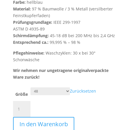
Farbe:
hellblau
Material:
97 % Baumwolle / 3 % Metall (versilberter
Feinstkupferfaden)
Prüfungsgrundlage:
IEEE 299-1997
ASTM D 4935-89
Schirmdämpfung:
45-18 dB bei 200 MHz bis 2,4 GHz
Entsprechend ca.:
99,995 % – 98 %
Pflegehinweise:
Waschzyklen: 30 x bei 30°
Schonwäsche
Wir nehmen nur ungetragene originalverpackte
Ware zurück!
Zurücksetzen
Größe
Abschirm-
Herren-
Pyjama
In den Warenkorb
Menge