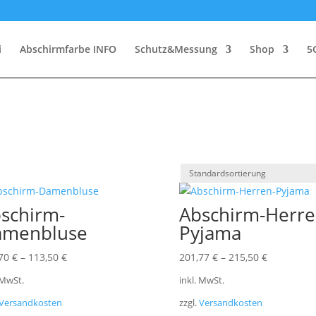
i
Abschirmfarbe INFO
Schutz&Messung
Shop
5
schirm-
Abschirm-Herre
amenbluse
Pyjama
,70
€
–
113,50
€
201,77
€
–
215,50
€
 MwSt.
inkl. MwSt.
Versandkosten
zzgl.
Versandkosten