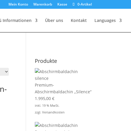
Mein Konto
Warenkorb
Kasse
0-Artikel
G Informationen
Über uns
Kontakt
Languages
Produkte
Premium-
n-
Abschirmbaldachin „Silence“
1.995,00
€
inkl. 19 % MwSt.
zzgl.
Versandkosten