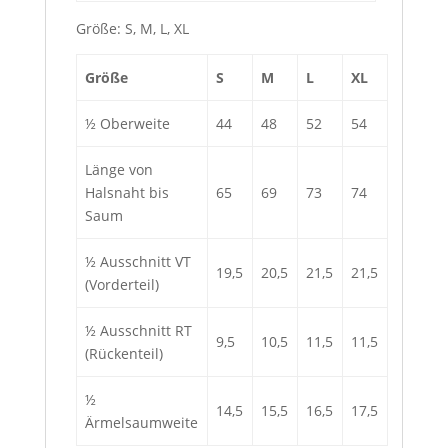
Größe: S, M, L, XL
Größe
S
M
L
XL
½ Oberweite
44
48
52
54
Länge von
Halsnaht bis
65
69
73
74
Saum
½ Ausschnitt VT
19,5
20,5
21,5
21,5
(Vorderteil)
½ Ausschnitt RT
9,5
10,5
11,5
11,5
(Rückenteil)
½
14,5
15,5
16,5
17,5
Ärmelsaumweite