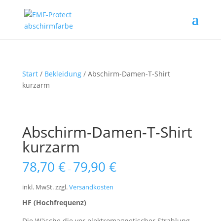
Start
/
Bekleidung
/ Abschirm-Damen-T-Shirt
kurzarm
Abschirm-Damen-T-Shirt
kurzarm
78,70
€
79,90
€
–
inkl. MwSt.
zzgl.
Versandkosten
HF (Hochfrequenz)
Die Wäsche die vor elektromagnetischer Strahlung