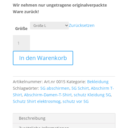
Wir nehmen nur ungetragene originalverpackte
Ware zurück!
Zurücksetzen
Größe
Abschirm-
Damen-
T-
In den Warenkorb
Shirt
kurzarm
Menge
Artikelnummer:
Art.nr 0015
Kategorie:
Bekleidung
Schlagwörter:
5G abschirmen
,
5G Schirt
,
Abschirm T-
Shirt
,
Abschirm-Damen-T-Shirt
,
schutz Kleidung 5G
,
Schutz Shirt elektrosmog
,
schutz vor 5G
Beschreibung