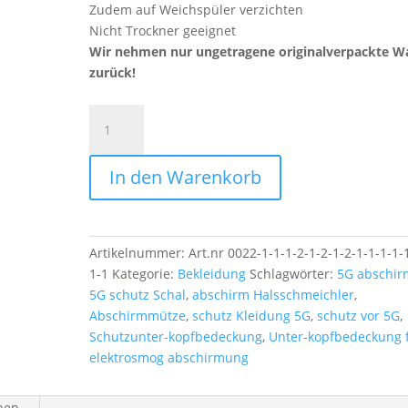
Zudem auf Weichspüler verzichten
Nicht Trockner geeignet
Wir nehmen nur ungetragene originalverpackte W
zurück!
Abschirm-
Snood
Logan
In den Warenkorb
Bordeaux
Menge
Artikelnummer:
Art.nr 0022-1-1-1-2-1-2-1-2-1-1-1-1-
1-1
Kategorie:
Bekleidung
Schlagwörter:
5G abschi
5G schutz Schal
,
abschirm Halsschmeichler
,
Abschirmmütze
,
schutz Kleidung 5G
,
schutz vor 5G
,
Schutzunter-kopfbedeckung
,
Unter-kopfbedeckung 
elektrosmog abschirmung
onen