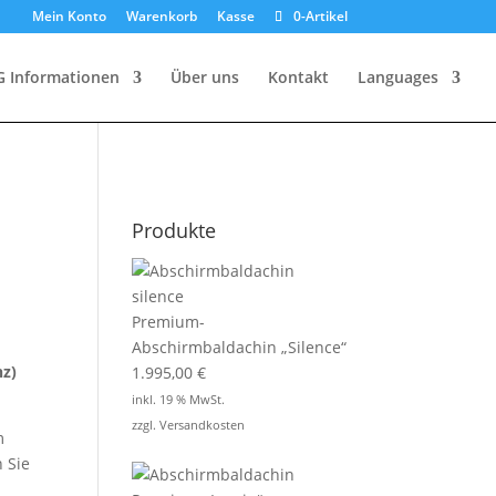
Mein Konto
Warenkorb
Kasse
0-Artikel
G Informationen
Über uns
Kontakt
Languages
Produkte
Premium-
Abschirmbaldachin „Silence“
z)
1.995,00
€
inkl. 19 % MwSt.
zzgl.
Versandkosten
m
 Sie