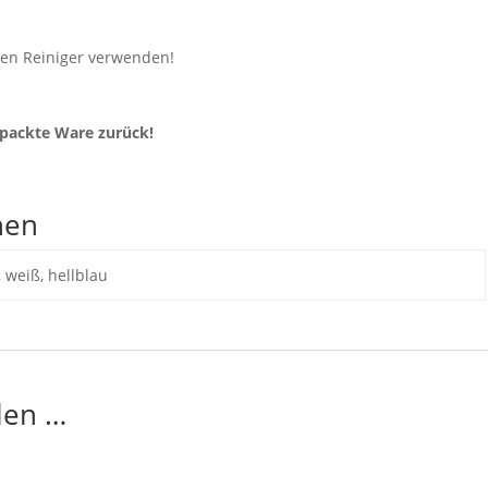
igen Reiniger verwenden!
rpackte Ware zurück!
nen
, weiß, hellblau
len …