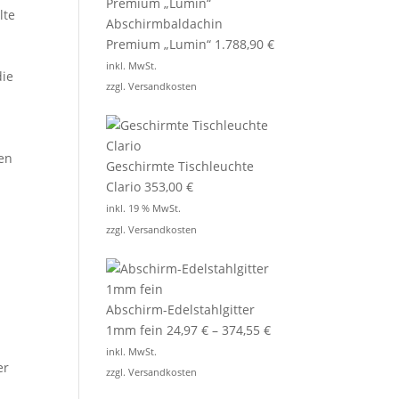
lte
Abschirmbaldachin
Premium „Lumin“
1.788,90
€
inkl. MwSt.
die
zzgl.
Versandkosten
en
Geschirmte Tischleuchte
Clario
353,00
€
inkl. 19 % MwSt.
zzgl.
Versandkosten
Abschirm-Edelstahlgitter
1mm fein
24,97
€
–
374,55
€
inkl. MwSt.
er
zzgl.
Versandkosten