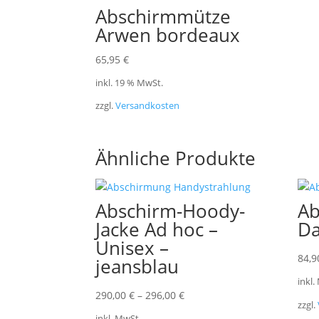
Abschirmmütze
Arwen bordeaux
65,95
€
inkl. 19 % MwSt.
zzgl.
Versandkosten
Ähnliche Produkte
Abschirm-Hoody-
Ab
Jacke Ad hoc –
Da
Unisex –
84,
jeansblau
inkl.
290,00
€
–
296,00
€
zzgl.
inkl. MwSt.