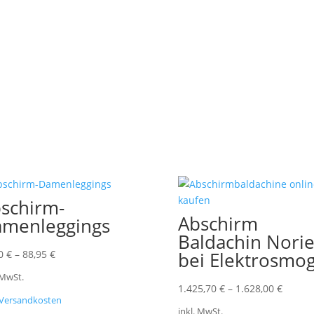
schirm-
Abschirm
menleggings
Baldachin Nori
90
€
–
88,95
€
bei Elektrosmo
 MwSt.
1.425,70
€
–
1.628,00
€
Versandkosten
inkl. MwSt.