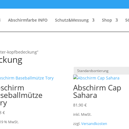
i
Abschirmfarbe INFO
Schutz&Messung
Shop
5
nter-kopfbedeckung“
ckung
schirm
Abschirm Cap
seballmütze
Sahara
ry
81,90
€
68
€
inkl. MwSt.
 19 % MwSt.
zzgl.
Versandkosten