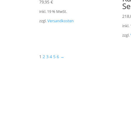
79,95
€
Se
inkl. 19 % MwSt.
218
zzgl.
Versandkosten
inkl.
zzgl.
1
2
3
4
5
6
→