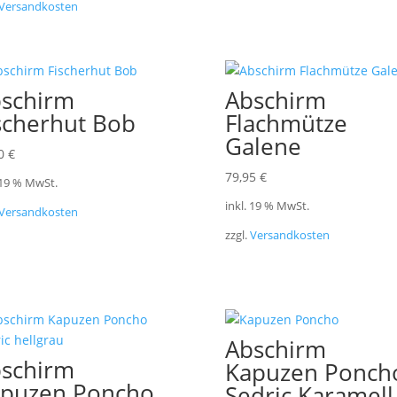
Versandkosten
schirm
Abschirm
scherhut Bob
Flachmütze
Galene
00
€
79,95
€
 19 % MwSt.
inkl. 19 % MwSt.
Versandkosten
zzgl.
Versandkosten
Abschirm
schirm
Kapuzen Ponch
puzen Poncho
Sedric Karamell