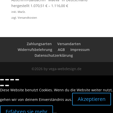
hergestellt
1.070,51
€
–
1.116,00
€
inkl. MwSt.
zzgl.
Versandkosten
Zahlungsarten
Versandarten
Widerrufsbelehrung
AGB
Impressum
Datenschutzerklärung
©2026 by vega-webdesign.de
Diese Website benutzt Cookies. Wenn du die Website weiter nutzt,
Akzeptieren
gehen wir von deinem Einverständnis aus.
Erfahren sie mehr