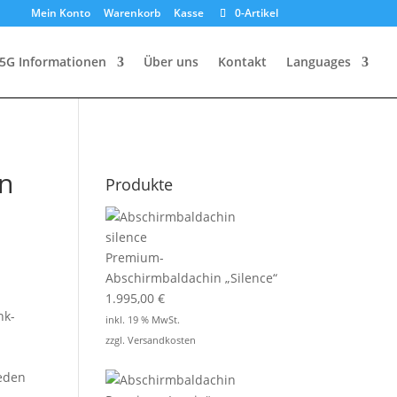
Mein Konto
Warenkorb
Kasse
0-Artikel
5G Informationen
Über uns
Kontakt
Languages
n
Produkte
Premium-
Abschirmbaldachin „Silence“
1.995,00
€
nk-
inkl. 19 % MwSt.
zzgl.
Versandkosten
jeden