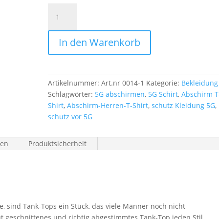
Abschirm-
TankTop
Rowan
In den Warenkorb
Menge
Artikelnummer:
Art.nr 0014-1
Kategorie:
Bekleidung
Schlagwörter:
5G abschirmen
,
5G Schirt
,
Abschirm T
Shirt
,
Abschirm-Herren-T-Shirt
,
schutz Kleidung 5G
,
schutz vor 5G
nen
Produktsicherheit
e, sind Tank-Tops ein Stück, das viele Männer noch nicht
geschnittenes und richtig abgestimmtes Tank-Top jeden Stil