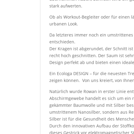
stark aufwerten.
Ob als Workout-Begleiter oder für einen lä
urbanen Look.
Da letzteres immer noch ein umstrittenes 
entschieden.
Der Kragen ist abgerundet, der Schnitt is
recht hoch geschnitten. Der Saum ist seh
Design perfekt ab und bieten einen ideale
Ein Ecologa DESIGN – für die neuesten Tr
zeigen können. Von uns kreiert, von Ihnen
Natürlich wurde Rowan in erster Linie en
Abschirmgewebe handelt es sich um ein re
gekämmter Baumwolle und mit Silber besc
umstrittenem Nanosilber, sondern aus Rei
Silber ist für die Gesundheit des Mensch
Durch den innovativen Aufbau der Stoffko
dieses Gestrick vor elektromagnetischer S