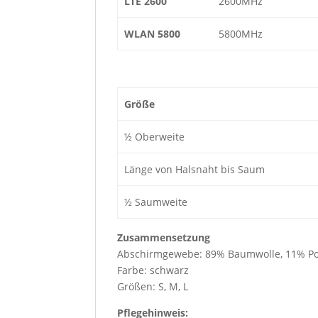
LTE 2600
2600MHz
WLAN 5800
5800MHz
Größe
½ Oberweite
Länge von Halsnaht bis Saum
½ Saumweite
Zusammensetzung
Abschirmgewebe: 89% Baumwolle, 11% Pol
Farbe: schwarz
Größen: S, M, L
Pflegehinweis: