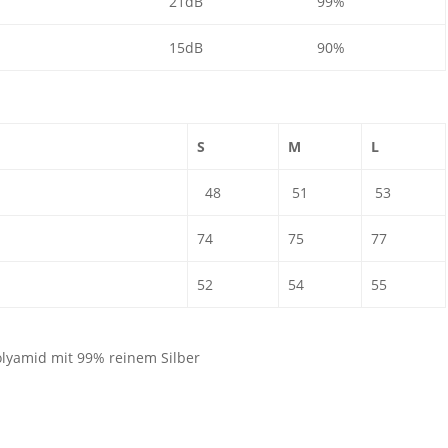
21dB
99%
15dB
90%
S
M
L
48
51
53
74
75
77
52
54
55
yamid mit 99% reinem Silber