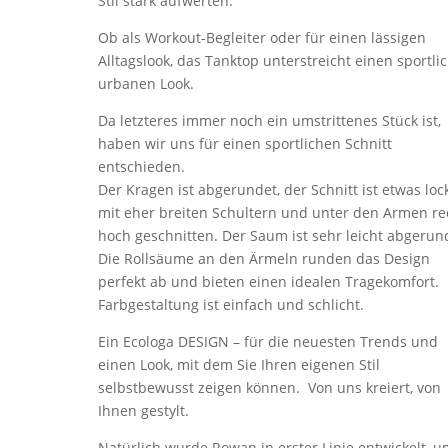
Stil stark aufwerten.
Ob als Workout-Begleiter oder für einen lässigen
Alltagslook, das Tanktop unterstreicht einen sportlic
urbanen Look.
Da letzteres immer noch ein umstrittenes Stück ist,
haben wir uns für einen sportlichen Schnitt
entschieden.
Der Kragen ist abgerundet, der Schnitt ist etwas loc
mit eher breiten Schultern und unter den Armen re
hoch geschnitten. Der Saum ist sehr leicht abgerun
Die Rollsäume an den Ärmeln runden das Design
perfekt ab und bieten einen idealen Tragekomfort.
Farbgestaltung ist einfach und schlicht.
Ein Ecologa DESIGN – für die neuesten Trends und
einen Look, mit dem Sie Ihren eigenen Stil
selbstbewusst zeigen können. Von uns kreiert, von
Ihnen gestylt.
Natürlich wurde Rowan in erster Linie entwickelt, 