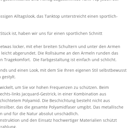
ssigen Alltagslook, das Tanktop unterstreicht einen sportlich-
Stück ist, haben wir uns für einen sportlichen Schnitt
t etwas locker, mit eher breiten Schultern und unter den Armen
r leicht abgerundet. Die Rollsäume an den Ärmeln runden das
n Tragekomfort. Die Farbgestaltung ist einfach und schlicht.
ends und einen Look, mit dem Sie Ihren eigenen Stil selbstbewusst
 gestylt.
twickelt, um Sie vor hohen Frequenzen zu schützen. Beim
chts-links Jacquard-Gestrick, in einer Kombination aus
hichtetem Polyamid. Die Beschichtung besteht nicht aus
nsilber, das die gesamte Polyamidfaser umgibt. Das metallische
en und für die Natur absolut unschädlich.
nstruktion und den Einsatz hochwertiger Materialien schützt
trahlung.