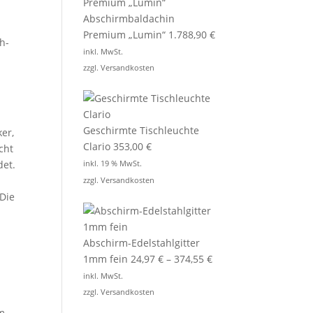
Abschirmbaldachin
Premium „Lumin“
1.788,90
€
h-
inkl. MwSt.
zzgl.
Versandkosten
Geschirmte Tischleuchte
ker,
Clario
353,00
€
cht
det.
inkl. 19 % MwSt.
zzgl.
Versandkosten
 Die
Abschirm-Edelstahlgitter
1mm fein
24,97
€
–
374,55
€
inkl. MwSt.
zzgl.
Versandkosten
um