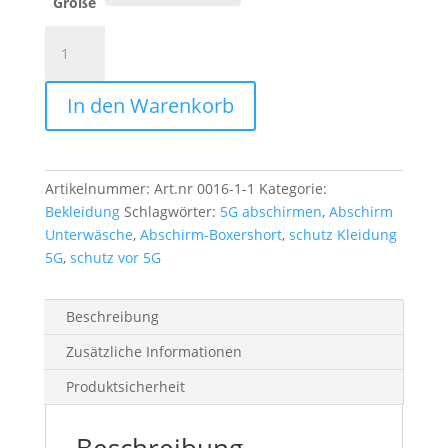
Größe
Abschirm
Boxershort
weiß
In den Warenkorb
Popeline
Menge
Artikelnummer:
Art.nr 0016-1-1
Kategorie:
Bekleidung
Schlagwörter:
5G abschirmen
,
Abschirm
Unterwäsche
,
Abschirm-Boxershort
,
schutz Kleidung
5G
,
schutz vor 5G
Beschreibung
Zusätzliche Informationen
Produktsicherheit