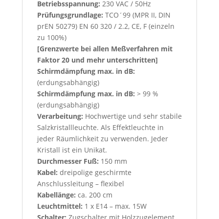
Betriebsspannung:
230 VAC / 50Hz
Prüfungsgrundlage:
TCO´99 (MPR II, DIN
prEN 50279) EN 60 320 / 2.2, CE, F (einzeln
zu 100%)
[Grenzwerte bei allen Meßverfahren mit
Faktor 20 und mehr unterschritten]
Schirmdämpfung max. in dB:
(erdungsabhängig)
Schirmdämpfung max. in dB:
> 99 %
(erdungsabhängig)
Verarbeitung:
Hochwertige und sehr stabile
Salzkristallleuchte. Als Effektleuchte in
jeder Räumlichkeit zu verwenden. Jeder
Kristall ist ein Unikat.
Durchmesser Fuß:
150 mm
Kabel:
dreipolige geschirmte
Anschlussleitung – flexibel
Kabellänge:
ca. 200 cm
Leuchtmittel:
1 x E14 – max. 15W
Schalter:
Zugschalter mit Holzzugelement