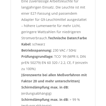
Eine zuverlässige Arbeitsleuchte für
langjährigen Einsatz. Die Leuchte ist mit
einer E27-Fassung und passendem
Adapter für G9-Leuchtmittel ausgestattet
– höhere Lumenwerte für mehr Licht,
geringere Wattzahlen für niedrigeren
Stromverbrauch.
Technische Daten:
Farbe
Kabel:
schwarz
Betriebsspannung:
230 VAC / 50Hz
Prüfungsgrundlage:
TCO´99 (MPR II, DIN
prEN 50279) EN 60 320 / 2.2, CE, F (einzeln
zu 100%)
[Grenzwerte bei allen Meßverfahren mit
Faktor 20 und mehr unterschritten]
Schirmdämpfung max. in dB:
(erdungsabhängig)
Schirmdämpfung max. in dB:
> 99 %
(erdungsabhängig)