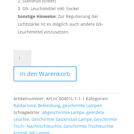
2. Standfuß (silber)
3. G9- Leuchtmittel inkl. Sockel
Sonstige Hinweise:
Zur Regulierung der
Lichtstärke ist es möglich auch andere G9-
Leuchtmittel einzusetzen.
Geschirmte
Arbeitsplatzleuchte
Silber
In den Warenkorb
mit
Standfuß
Menge
Artikelnummer:
Art.nr 00401L-1-1-1
Kategorien:
Baldachine
,
Bekleidung
,
geschirmte Lampen
Schlagwörter:
abgeschirmte Lampe
,
geerdete
Leuchte
,
Geschirmte Salzkristall Lampe
,
Geschirmte
Tisch- Nachtischleuchte
,
Geschirmte Tischleuchte
Kristall
,
NF Lampe