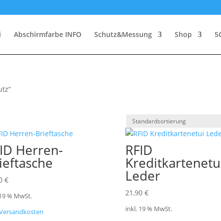
i
Abschirmfarbe INFO
Schutz&Messung
Shop
5
utz“
ID Herren-
RFID
ieftasche
Kreditkartenetu
Leder
50
€
21,90
€
 19 % MwSt.
inkl. 19 % MwSt.
Versandkosten