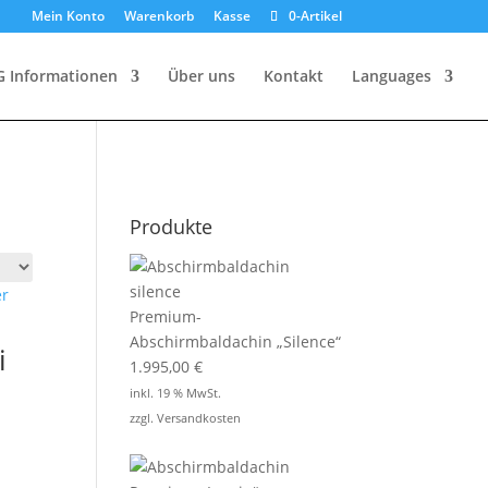
Mein Konto
Warenkorb
Kasse
0-Artikel
G Informationen
Über uns
Kontakt
Languages
Produkte
Premium-
Abschirmbaldachin „Silence“
i
1.995,00
€
inkl. 19 % MwSt.
zzgl.
Versandkosten