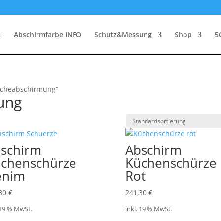
i
Abschirmfarbe INFO
Schutz&Messung
Shop
5
ischeabschirmung“
ung
schirm
Abschirm
chenschürze
Küchenschürze
enim
Rot
,30
€
241,30
€
 19 % MwSt.
inkl. 19 % MwSt.