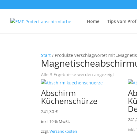
Home
Tips vom Prof
Start
/ Produkte verschlagwortet mit „Magnet
Magnetischeabschirm
Alle 3 Ergebnisse werden angezeigt
Abschirm
Ab
Küchenschürze
Kü
D
241,30
€
241
inkl. 19 % MwSt.
inkl.
zzgl.
Versandkosten