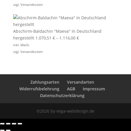
zzgl.
Versandkosten
Abschirm-Baldachin "Maeva" In Deutschland
hergestellt
1.070,51
€
–
1.116,00
€
inkl. MwSt.
zzgl.
Versandkosten
Zahlungsarten
Versandarten
Widerrufsbelehrung
AGB
Impressum
Datenschutzerklärung
©2026 by vega-webdesign.de